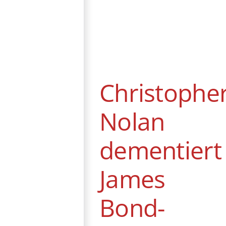
Christopher
Nolan
dementiert
James Bond-
Gerüchte
Christophe
News
Nolan
dementiert
James
Bond-