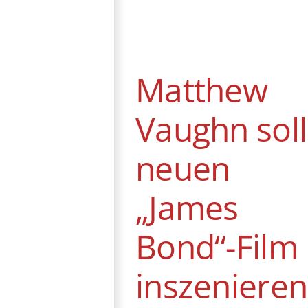
Matthew Vaughn
soll neuen
„James Bond“-
Film inszenieren
Matthew
News
Vaughn soll
neuen
„James
Bond“-Film
inszenieren