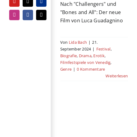
Nach "Challengers" und
YouTube
Tiktok
PayPal
"Bones and All": Der neue
Instagram
Facebook
E-
Film von Luca Guadagnino
Mail
Von
Lida Bach
|
21.
September 2024
|
Festival
,
Biografie
,
Drama
,
Erotik
,
Filmfestspiele von Venedig
,
Genre
|
0 Kommentare
Weiterlesen
„Knives Out 3“-
Titel und
Veröffentlichungsjahr
stehen fest