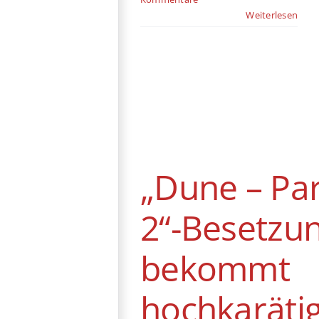
Weiterlesen
„Dune – Part 2“-
Besetzung
bekommt
hochkarätigen
Zuwachs
„Dune – Par
News
2“-Besetzu
bekommt
hochkaräti