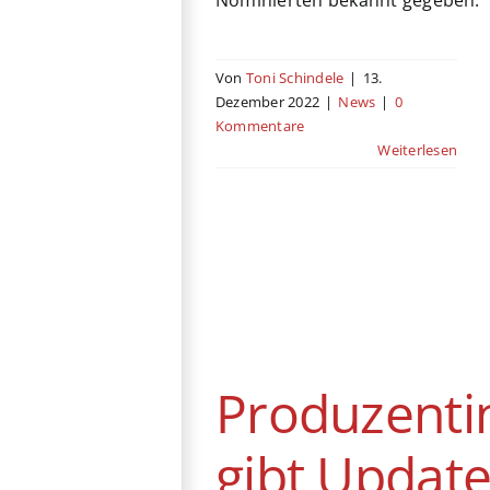
Von
Toni Schindele
|
13.
Dezember 2022
|
News
|
0
Kommentare
Weiterlesen
Produzentin gibt
Update zum
neuen James
Bond-Film
Produzenti
News
gibt Updat