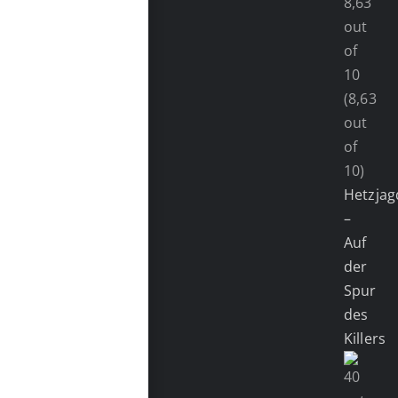
(8,63
out
of
10)
Hetzjag
–
Auf
der
Spur
des
Killers