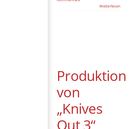
Weiterlesen
Produktion von
„Knives Out 3“
startet dieses
Jahr
Produktion
News
von
„Knives
Out 3“