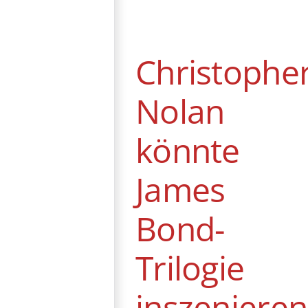
Nolan könnte
James Bond-
Trilogie
inszenieren
Christophe
News
Nolan
könnte
James
Bond-
Trilogie
inszenieren