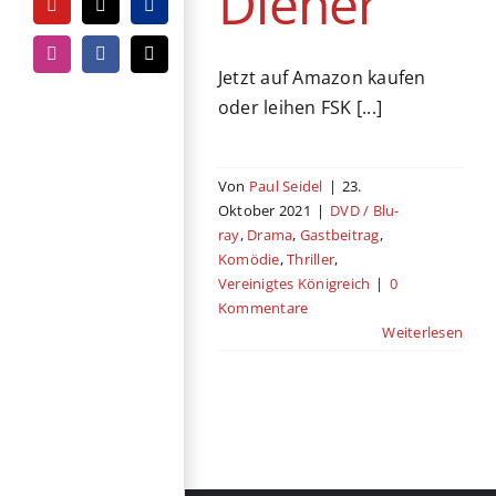
Diener
YouTube
Tiktok
PayPal
Instagram
Facebook
E-
Jetzt auf Amazon kaufen
Mail
oder leihen FSK [...]
Von
Paul Seidel
|
23.
Oktober 2021
|
DVD / Blu-
ray
,
Drama
,
Gastbeitrag
,
Komödie
,
Thriller
,
Vereinigtes Königreich
|
0
Kommentare
Weiterlesen