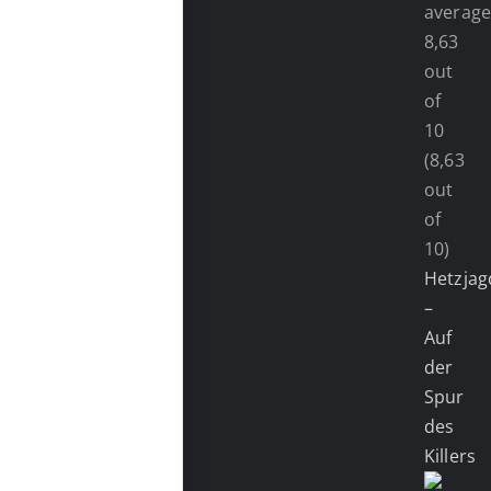
(8,63
out
of
10)
Hetzjag
–
Auf
der
Spur
des
Killers