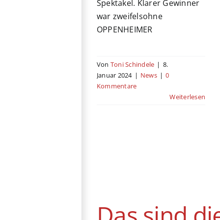
Spektakel. Klarer Gewinner
war zweifelsohne
OPPENHEIMER
Von
Toni Schindele
|
8.
Januar 2024
|
News
|
0
Kommentare
Weiterlesen
Das sind die
Nominierungen
für die Golden
Globes 2024
Das sind di
News