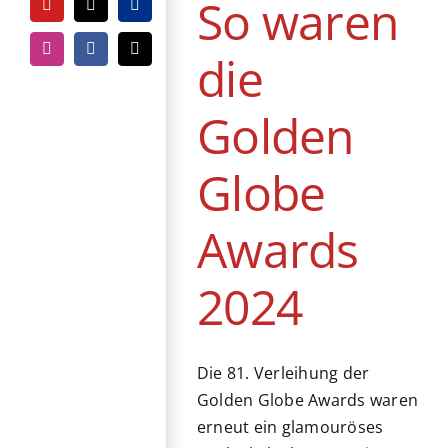
So waren
YouTube
Tiktok
PayPal
die
Instagram
Facebook
E-
Mail
Golden
Globe
Awards
2024
Die 81. Verleihung der
Golden Globe Awards waren
erneut ein glamouröses