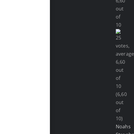
(6,60
out
of
10)
Noahs