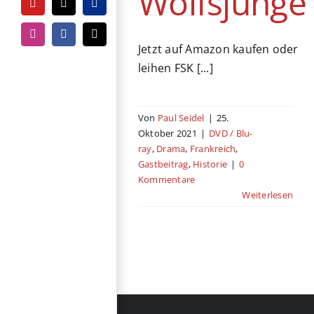
Wolfsjunge
YouTube
Tiktok
PayPal
Instagram
Facebook
E-
Jetzt auf Amazon kaufen oder
Mail
leihen FSK [...]
Von
Paul Seidel
|
25.
Oktober 2021
|
DVD / Blu-
ray
,
Drama
,
Frankreich
,
Gastbeitrag
,
Historie
|
0
Kommentare
Weiterlesen