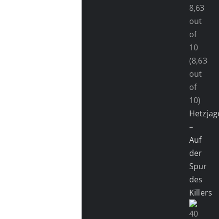
(8,63
out
of
10)
Hetzjag
–
Auf
der
Spur
des
Killers