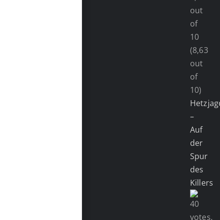
(8,63
out
of
10)
Hetzjag
–
Auf
der
Spur
des
Killers