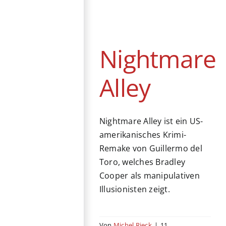
Nightmare Alley
Kino
Drama
Krimi
Mexiko
Thriller
USA
Nightmare
Alley
Nightmare Alley ist ein US-
amerikanisches Krimi-
Remake von Guillermo del
Toro, welches Bradley
Cooper als manipulativen
Illusionisten zeigt.
Von
Michel Rieck
|
11.