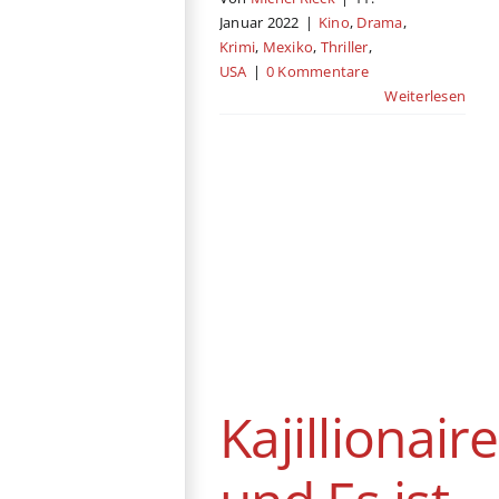
Januar 2022
|
Kino
,
Drama
,
Krimi
,
Mexiko
,
Thriller
,
USA
|
0 Kommentare
Weiterlesen
Kajillionaire und
Es ist zu deinem
Besten
Deutschland
Drama
Kino
Komödie
Podcast
USA
Kajillionaire