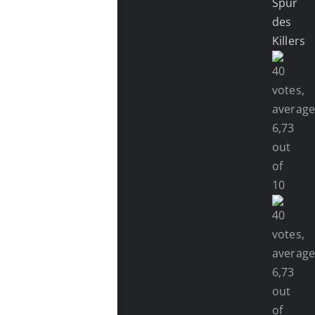
Spur
des
Killers