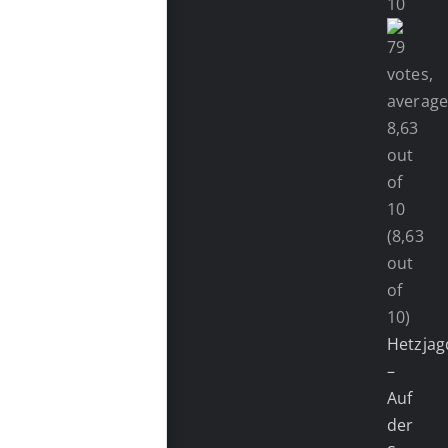
(8,63
out
of
10)
Hetzjag
–
Auf
der