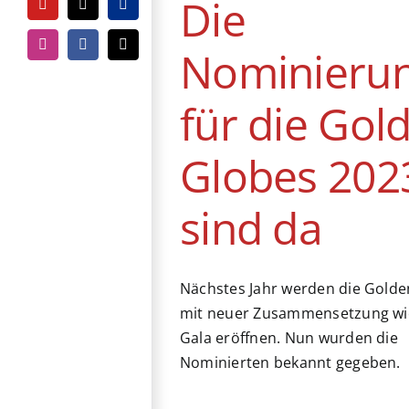
Die
YouTube
Tiktok
PayPal
News
Nominieru
Instagram
Facebook
E-
Mail
für die Gol
Globes 202
sind da
Nächstes Jahr werden die Golde
mit neuer Zusammensetzung wi
Gala eröffnen. Nun wurden die
Nominierten bekannt gegeben.