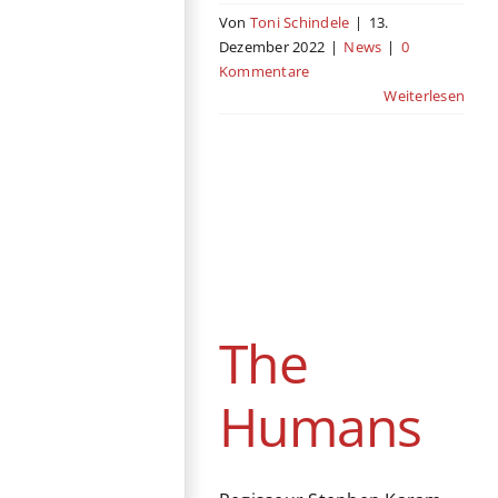
Von
Toni Schindele
|
13.
Dezember 2022
|
News
|
0
Kommentare
Weiterlesen
The Humans
Streaming
Drama
USA
The
Humans