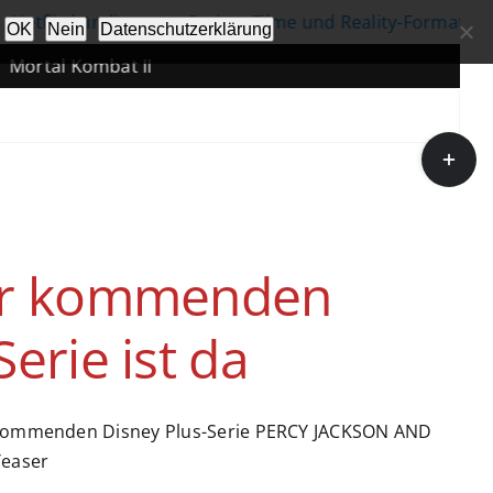
etflix kündigt neue Serien, Filme und Reality-Formate an
OK
Nein
Datenschutzerklärung
ortal Kombat II
Toggle
Sliding
Bar
Area
zur kommenden
erie ist da
ur kommenden Disney Plus-Serie PERCY JACKSON AND
Teaser