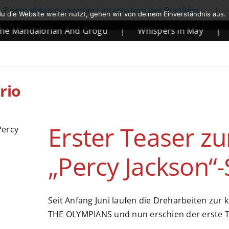
ime Video präsentiert internationales Portfolio
|
N
u die Website weiter nutzt, gehen wir von deinem Einverständnis aus.
 Mandalorian And Grogu
|
Whispers in May
|
M
rio
Erster Teaser 
„Percy Jackson“-S
Seit Anfang Juni laufen die Dreharbeiten z
THE OLYMPIANS und nun erschien der erste 