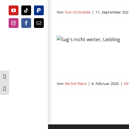
Von
Toni Schindele
|
11. September 202
YouTube
Tiktok
PayPal
Instagram
Facebook
E-
Mail
ht weiter, Liebling
Komödie
Romanze
USA
Umschalten auf hohe Kontraste
Von
Michel Rieck
|
6. Februar 2020
|
DV
Schrift vergrößern