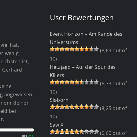
User Bewertungen
Event Horizon – Am Rande des
Universums
viel hat,
(8,63 out of
wer wenig
10)
eichsten ist,
Hetzjagd – Auf der Spur des
 - Gerhard
Killers
(6,73 out of
Deine
10)
g angewiesen.
Sløborn
einem kleinen
(8,25 out of
eld bei
10)
t.
Saw X
(6,60 out of