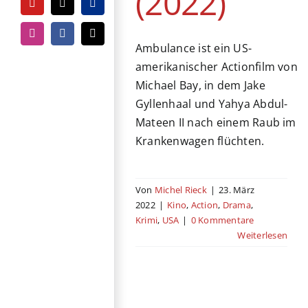
(2022)
YouTube
Tiktok
PayPal
Instagram
Facebook
E-
Ambulance ist ein US-
Mail
amerikanischer Actionfilm von
Michael Bay, in dem Jake
Gyllenhaal und Yahya Abdul-
Mateen II nach einem Raub im
Krankenwagen flüchten.
Von
Michel Rieck
|
23. März
2022
|
Kino
,
Action
,
Drama
,
Krimi
,
USA
|
0 Kommentare
Weiterlesen