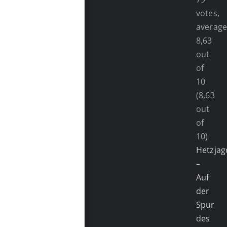
(8,63
out
of
10)
Hetzjag
–
Auf
der
Spur
des