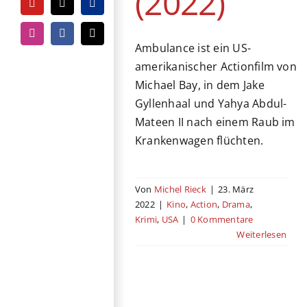
(2022)
YouTube
Tiktok
PayPal
Instagram
Facebook
E-
Ambulance ist ein US-
Mail
amerikanischer Actionfilm von
Michael Bay, in dem Jake
Gyllenhaal und Yahya Abdul-
Mateen II nach einem Raub im
Krankenwagen flüchten.
Von
Michel Rieck
|
23. März
2022
|
Kino
,
Action
,
Drama
,
Krimi
,
USA
|
0 Kommentare
Weiterlesen