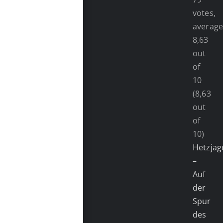
(8,63
out
of
10)
Hetzjag
–
Auf
der
Spur
des