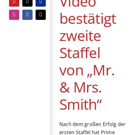
Video
YouTube
Tiktok
PayPal
bestätigt
Instagram
Facebook
E-
Mail
zweite
Staffel
von „Mr.
& Mrs.
Smith“
Nach dem großen Erfolg der
ersten Staffel hat Prime