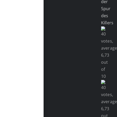
der
Spur
des
Killers