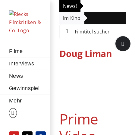
Zum
News!
„Th
Inhalt
Im Kino
Die
springen
Suche
nach:
Toggle
Sliding
Doug Liman
Filme
Bar
Interviews
Area
News
Prime Video
Gewinnspiel
bestätigt zweite
Staffel von „Mr.
Mehr
& Mrs. Smith“
Prime
News