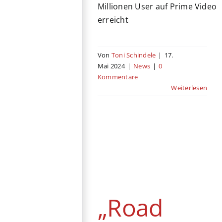
Millionen User auf Prime Video
erreicht
Von
Toni Schindele
|
17.
Mai 2024
|
News
|
0
Kommentare
Weiterlesen
„Road House“-
Streit zwischen
Amazon und
Liman geht
weiter
„Road
News