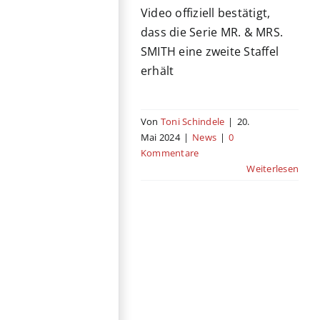
Video offiziell bestätigt,
dass die Serie MR. & MRS.
SMITH eine zweite Staffel
erhält
Von
Toni Schindele
|
20.
Mai 2024
|
News
|
0
Kommentare
Weiterlesen
Amazons „Road
House“-Remake
erhält
Fortsetzung