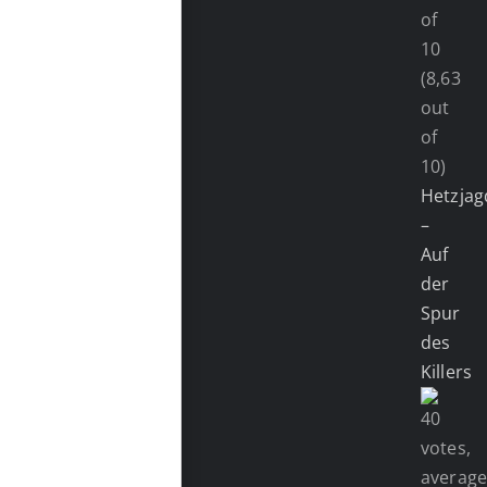
(8,63
out
of
10)
Hetzjag
–
Auf
der
Spur
des
Killers