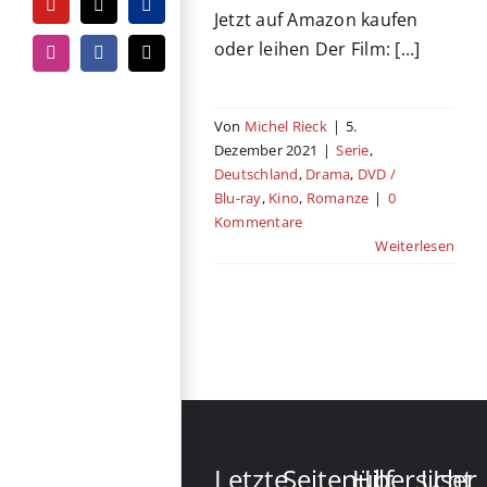
YouTube
Tiktok
PayPal
Jetzt auf Amazon kaufen
oder leihen Der Film: [...]
Instagram
Facebook
E-
Mail
Von
Michel Rieck
|
5.
Dezember 2021
|
Serie
,
Deutschland
,
Drama
,
DVD /
Blu-ray
,
Kino
,
Romanze
|
0
Kommentare
Weiterlesen
Letzte
Seitenübersicht
Hilf
User