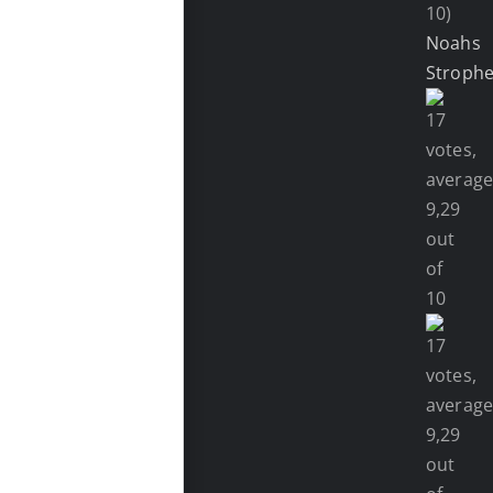
10)
Noahs
Stroph