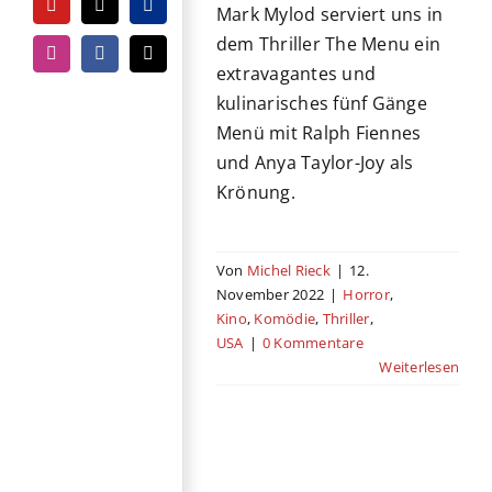
Mark Mylod serviert uns in
YouTube
Tiktok
PayPal
dem Thriller The Menu ein
Instagram
Facebook
E-
extravagantes und
Mail
kulinarisches fünf Gänge
Menü mit Ralph Fiennes
und Anya Taylor-Joy als
Krönung.
Von
Michel Rieck
|
12.
November 2022
|
Horror
,
Kino
,
Komödie
,
Thriller
,
USA
|
0 Kommentare
Weiterlesen