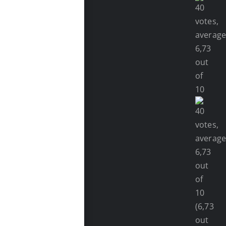
(6,73
out