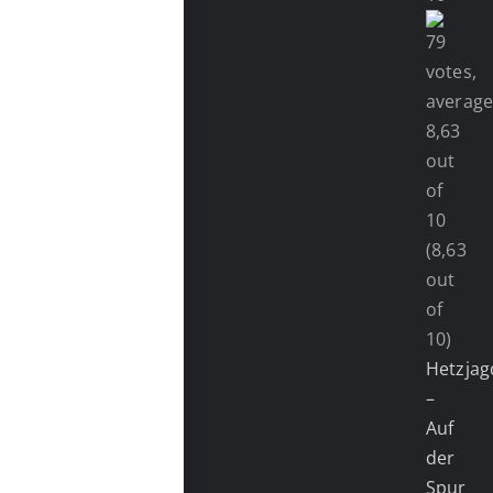
(8,63
out
of
10)
Hetzjag
–
Auf
der
Spur