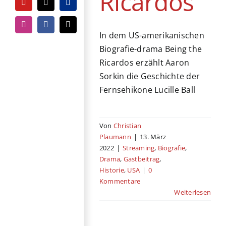
Ricardos
YouTube
Tiktok
PayPal
Instagram
Facebook
E-
In dem US-amerikanischen
Mail
Biografie-drama Being the
Ricardos erzählt Aaron
Sorkin die Geschichte der
Fernsehikone Lucille Ball
Von
Christian
Plaumann
|
13. März
2022
|
Streaming
,
Biografie
,
Drama
,
Gastbeitrag
,
Historie
,
USA
|
0
Kommentare
Weiterlesen