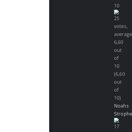
(6,60
out
of
10)
Noahs
Stroph