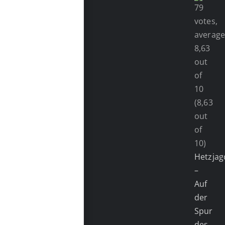
(8,63
out
of
10)
Hetzjag
–
Auf
der
Spur
des