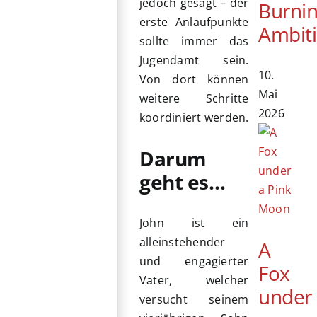
jedoch gesagt – der
Burni
erste Anlaufpunkte
Ambit
sollte immer das
Jugendamt sein.
10.
Von dort können
Mai
weitere Schritte
2026
koordiniert werden.
Darum
geht es…
John ist ein
alleinstehender
A
und engagierter
Fox
Vater, welcher
under
versucht seinem