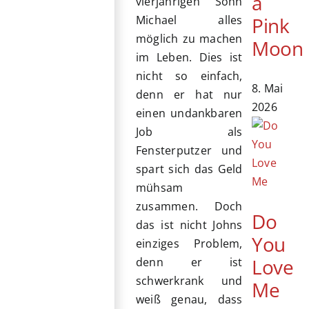
a
vierjährigen Sohn
Pink
Michael alles
möglich zu machen
Moon
im Leben. Dies ist
nicht so einfach,
8. Mai
denn er hat nur
2026
einen undankbaren
Job als
Fensterputzer und
spart sich das Geld
mühsam
zusammen. Doch
Do
das ist nicht Johns
You
einziges Problem,
Love
denn er ist
schwerkrank und
Me
weiß genau, dass