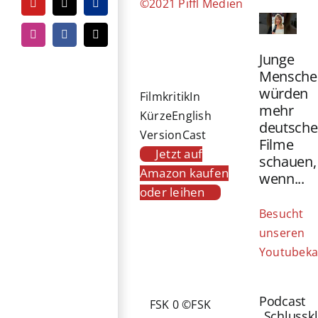
©2021 Piffl Medien
YouTube
Tiktok
PayPal
Instagram
Facebook
E-
Mail
Junge
Mensche
würden
Filmkritik
In
mehr
Kürze
English
deutsche
Version
Cast
Filme
Jetzt auf
schauen,
Amazon kaufen
wenn...
oder leihen
Besucht
unseren
Youtubeka
Podcast
FSK 0 ©FSK
„Schlussk