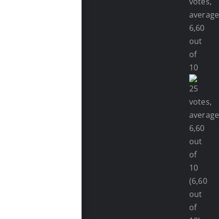
(6,60
out
of