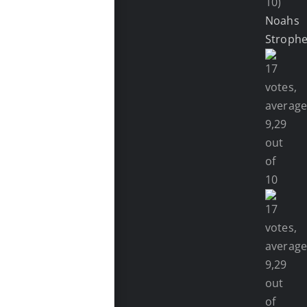
10)
Noahs
Stroph