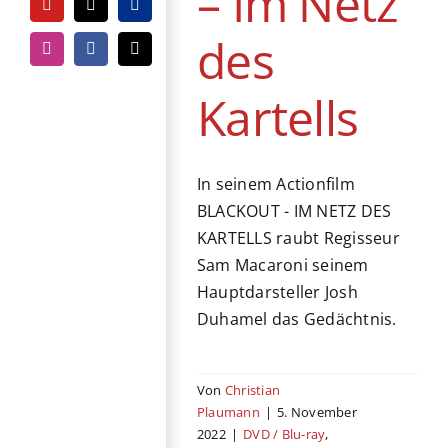
– Im Netz
YouTube
Tiktok
PayPal
des
Instagram
Facebook
E-
Mail
Kartells
In seinem Actionfilm
BLACKOUT - IM NETZ DES
KARTELLS raubt Regisseur
Sam Macaroni seinem
Hauptdarsteller Josh
Duhamel das Gedächtnis.
Von
Christian
Plaumann
|
5. November
2022
|
DVD / Blu-ray
,