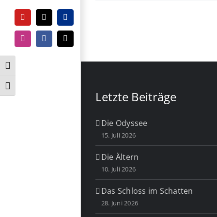
YouTube
Tiktok
PayPal
Instagram
Facebook
E-
Mail
Umschalten auf hohe Kontraste
Schrift vergrößern
Letzte Beiträge
Die Odyssee
15. Juli 2026
Die Ältern
10. Juli 2026
Das Schloss im Schatten
28. Juni 2026