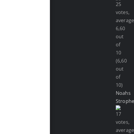
(6,60
out
of
10)
Noahs
Stroph