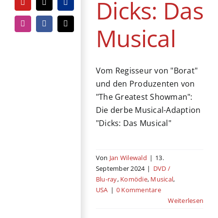
Dicks: Das
YouTube
Tiktok
PayPal
Musical
Instagram
Facebook
E-
Mail
Vom Regisseur von "Borat"
und den Produzenten von
"The Greatest Showman":
Die derbe Musical-Adaption
"Dicks: Das Musical"
Von
Jan Wilewald
|
13.
September 2024
|
DVD /
Blu-ray
,
Komödie
,
Musical
,
USA
|
0 Kommentare
Weiterlesen