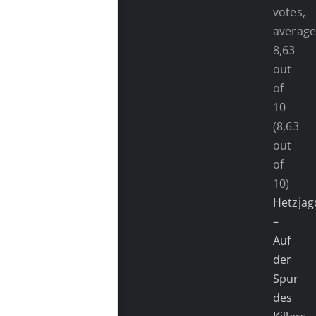
(8,63
out
of
10)
Hetzjag
–
Auf
der
Spur
des