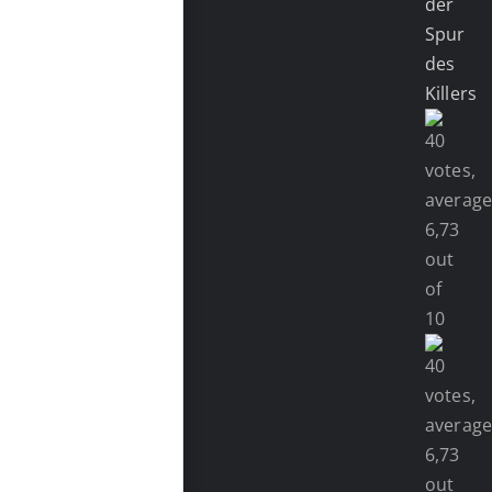
der
Spur
des
Killers