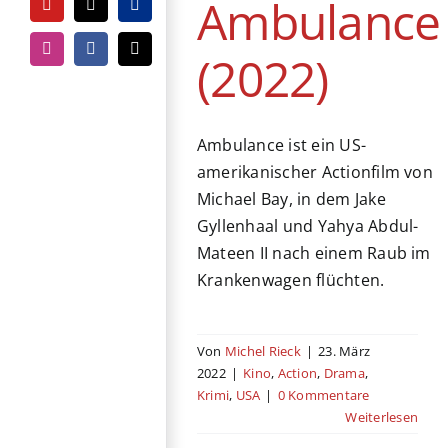
Ambulance
YouTube
Tiktok
PayPal
(2022)
Instagram
Facebook
E-
Mail
Ambulance ist ein US-
amerikanischer Actionfilm von
Michael Bay, in dem Jake
Gyllenhaal und Yahya Abdul-
Mateen II nach einem Raub im
Krankenwagen flüchten.
Von
Michel Rieck
|
23. März
2022
|
Kino
,
Action
,
Drama
,
Krimi
,
USA
|
0 Kommentare
Weiterlesen