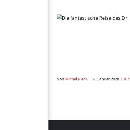
tische Reise des Dr.
Dolittle
uer
Familie
Komödie
USA
Von
Michel Rieck
|
26. Januar 2020
|
Ki