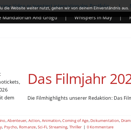
 Video präsentiert internationales Portfolio
|
Netfl
u die Website weiter nutzt, gehen wir von deinem Einverständnis aus.
ndalorian And Grogu
|
Whispers in May
|
Morta
Das Filmjahr 20
Die Filmhighlights unserer Redaktion: Das Fi
ino
,
Abenteuer
,
Action
,
Animation
,
Coming of Age
,
Dokumentation
,
Dram
ry
,
Psycho
,
Romanze
,
Sci-Fi
,
Streaming
,
Thriller
|
0 Kommentare