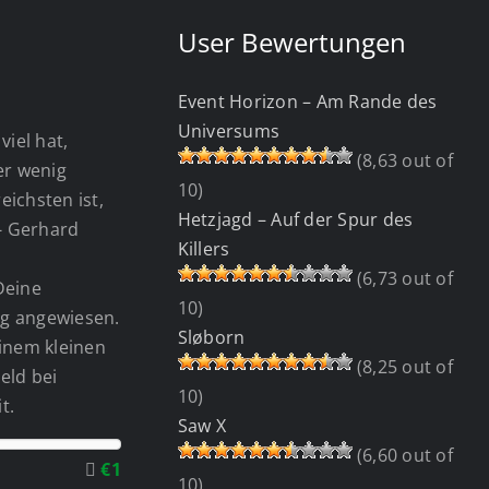
User Bewertungen
Event Horizon – Am Rande des
Universums
viel hat,
(8,63 out of
wer wenig
10)
eichsten ist,
Hetzjagd – Auf der Spur des
 - Gerhard
Killers
(6,73 out of
Deine
10)
g angewiesen.
Sløborn
einem kleinen
(8,25 out of
eld bei
10)
t.
Saw X
(6,60 out of
€1
10)