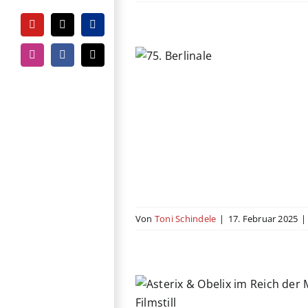
YouTube
Tiktok
PayPal
ei Berlinale-Filme
Instagram
Facebook
E-
ür Gesprächsstoff
Mail
ews
Berlinale
Von
Toni Schindele
|
17. Februar 2025
|
Obelix im Reich der
Mitte