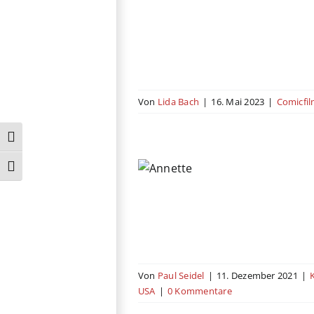
Familie
Frankreich
Kino
Komödie
Von
Lida Bach
|
16. Mai 2023
|
Comicfi
Umschalten auf hohe Kontraste
Annette
Schrift vergrößern
en
Deutschland
Drama
astbeitrag
Japan
Mexiko
Romanze
Schweiz
USA
Von
Paul Seidel
|
11. Dezember 2021
|
USA
|
0 Kommentare