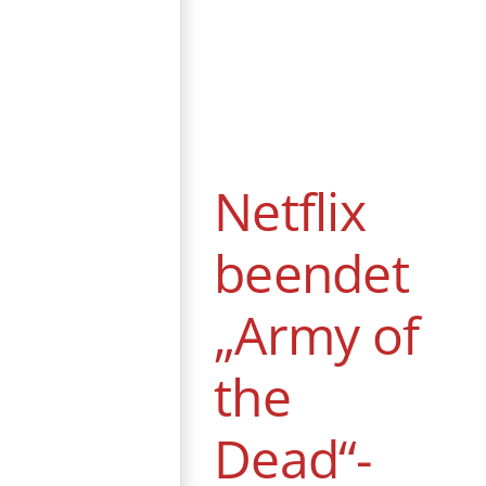
Netflix beendet
„Army of the
Dead“-Franchise
News
Netflix
beendet
„Army of
the
Dead“-