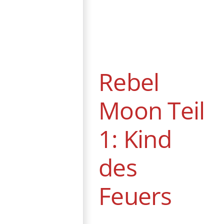
Rebel Moon Teil
1: Kind des
Feuers
Genre
Action
Produktionsländer
Sci-Fi
Rebel
Streaming
USA
Moon Teil
1: Kind
des
Feuers