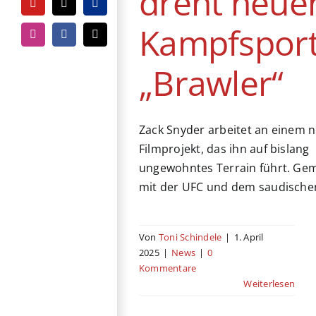
dreht neue
YouTube
Tiktok
PayPal
Kampfsport
Instagram
Facebook
E-
Mail
„Brawler“
Zack Snyder arbeitet an einem 
Filmprojekt, das ihn auf bislang
ungewohntes Terrain führt. G
mit der UFC und dem saudische
Von
Toni Schindele
|
1. April
2025
|
News
|
0
Kommentare
Weiterlesen