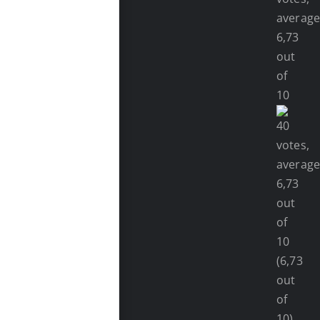
(6,73
out
of
10)