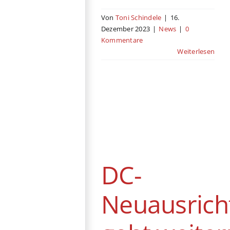
Von
Toni Schindele
|
16.
Dezember 2023
|
News
|
0
Kommentare
Weiterlesen
DC-
Neuausrichtung
geht weiter:
Henry Cavill
kehrt doch nicht
als Superman
DC-
zurück
News
Neuausrich