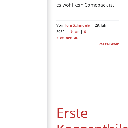
es wohl kein Comeback ist
Von
Toni Schindele
|
29. Juli
2022
|
News
|
0
Kommentare
Weiterlesen
Erste
Konzeptbilder zu
Zack Snyder´s
„Rebel Moon“
Erste
News