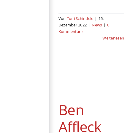
Von
Toni Schindele
|
15.
Dezember 2022
|
News
|
0
Kommentare
Weiterlesen
Ben Affleck kehrt
in „Aquaman 2“
als Batman
zurück
Ben
News
Affleck