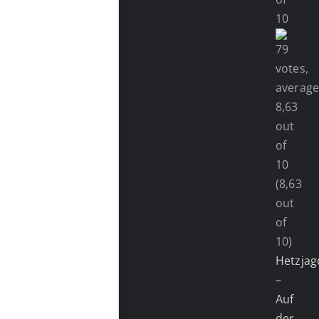
(8,63
out
of
10)
Hetzjag
–
Auf
der