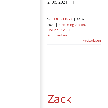
21.05.2021 [...]
Von
Michel Rieck
|
19. Mai
2021
|
Streaming
,
Action
,
Horror
,
USA
|
0
Kommentare
Weiterlesen
Zack Snyder’s
Justice League
Streaming
Abenteuer
Action
Fantasy
USA
Zack